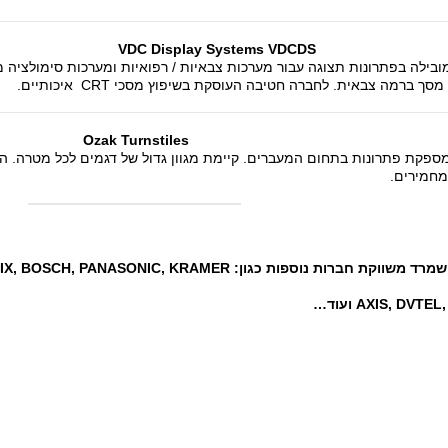
VDC Display Systems VDCDS
ובילה בפתרונות תצוגה עבור מערכות צבאיות / רפואיות ומערכות סימולציה
סך ברמה צבאית. לחברה חטיבה העוסקת בשיפוץ מסכי CRT איכותיים.
tiles
מספקת פתרונות בתחום המעברים. קיימת מגוון גדול של דגמים לכל מטרה. ה
מחמירים.
וקת חברות נוספות כגון: PELCO, MOBOTIX, BOSCH, PANASONIC, KRAMER, טקטופ, RISCO,
AXIS, DVT ועוד…